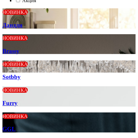
Акция
НОВИНКА
Дандди
НОВИНКА
Brassy
НОВИНКА
Sotbby
НОВИНКА
Furry
НОВИНКА
GGL