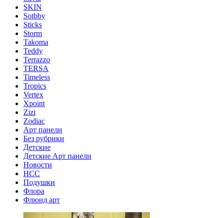
SKIN
Sotbby
Sticks
Storm
Takoma
Teddy
Terrazzo
TERSA
Timeless
Tropics
Vertex
Xpoint
Zizi
Zodiac
Арт панели
Без рубрики
Детские
Детские Арт панели
Новости
НСС
Подушки
Флора
Флюид арт