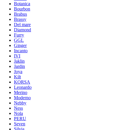
Botanica
Bourbon
Brabus
Brassy
Del mare
Diamond
Furry
GGL
Ginger
Incanto
IVI
Jaklin
Jardin
Joya
Kilt
KORSA
Leonardo
Merino
Moderno
Nebby
Ness
Nola
PERU
Seven
Silvia