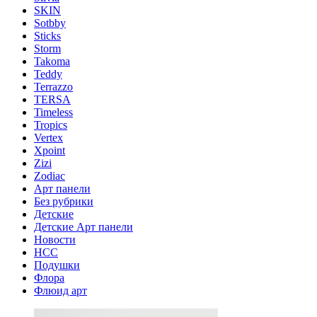
SKIN
Sotbby
Sticks
Storm
Takoma
Teddy
Terrazzo
TERSA
Timeless
Tropics
Vertex
Xpoint
Zizi
Zodiac
Арт панели
Без рубрики
Детские
Детские Арт панели
Новости
НСС
Подушки
Флора
Флюид арт