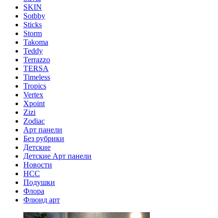
SKIN
Sotbby
Sticks
Storm
Takoma
Teddy
Terrazzo
TERSA
Timeless
Tropics
Vertex
Xpoint
Zizi
Zodiac
Арт панели
Без рубрики
Детские
Детские Арт панели
Новости
НСС
Подушки
Флора
Флюид арт