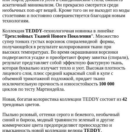
аскетичный минимализм. Он прекрасно смотрится среди
необычных поп-арт вещей. Кроме того он не выходит из моды
столетиями и постоянно совершенствуется благодаря новым
технологиям.
Коллекция
TEDDY
-технологичная новинка в линейке
“
Трехслойных Тканей Нового Поколения
”. Множество
супер тонких густых ворсинок спиралевидной формы,
получающейся в результате колорирования ткани при
высоких температурах. Во время окрашивания ворсинки
подвергаются усадке и приобретают форму завитка (спирали),
результат представляет собой эффектную фактурную ткань,
которая буквально излучает тепло и уют. Высокая плотность
лицевого слоя, плюс средний каркасный слой в купе с
объемной трикотажной подложкой, придает ткани
исключительную прочность и износостойкость
100 000
циклов по тесту Мартиндейла.
Новая, богатая колористика коллекции TEDDY состоит из
42
трендовых цветов.
Пыльно розовый, оттенки серого и бежевого, необычный
синий и бирюза, модный травянисто зеленый и другие
коммерческие цвета
предопределяют превосходство и
изысканность новой коллекции велюра
TEDDY
.