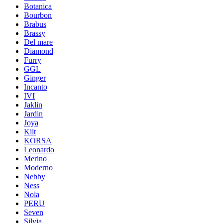
Botanica
Bourbon
Brabus
Brassy
Del mare
Diamond
Furry
GGL
Ginger
Incanto
IVI
Jaklin
Jardin
Joya
Kilt
KORSA
Leonardo
Merino
Moderno
Nebby
Ness
Nola
PERU
Seven
Silvia