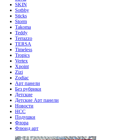
SKIN
Sotbby
Sticks
Storm
Takoma
Teddy
Terrazzo
TERSA
Timeless
Tropics
Vertex
Xpoint
Zizi
Zodiac
Арт панели
Без рубрики
Детские
Детские Арт панели
Новости
НСС
Подушки
Флора
Флюид арт