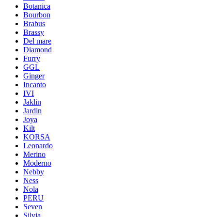
Botanica
Bourbon
Brabus
Brassy
Del mare
Diamond
Furry
GGL
Ginger
Incanto
IVI
Jaklin
Jardin
Joya
Kilt
KORSA
Leonardo
Merino
Moderno
Nebby
Ness
Nola
PERU
Seven
Silvia