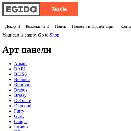
Декор
Коллекции
Поиск
Новости и Презентации
Конта
Your cart is empty. Go to
Shop
.
Арт панели
Amato
BARI
BLISS
Botanica
Bourbon
Brabus
Brassy
Del mare
Diamond
Furry
GGL
Ginger
Incanto