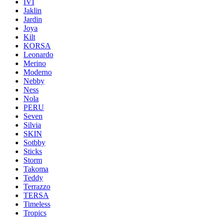
IVI
Jaklin
Jardin
Joya
Kilt
KORSA
Leonardo
Merino
Moderno
Nebby
Ness
Nola
PERU
Seven
Silvia
SKIN
Sotbby
Sticks
Storm
Takoma
Teddy
Terrazzo
TERSA
Timeless
Tropics