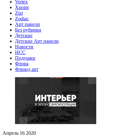
Vertex
Xpoint
Zizi
Zodiac
Арт панели
Без рубрики
Детские
Детские Арт панели
Новости
НСС
Подушки
Флора
Флюид арт
Апрель
16
2020